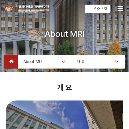
언어 선택
About MRI
home
About MRI
개 요
개 요