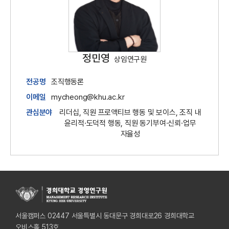
정민영
상임연구원
전공명
조직행동론
이메일
mycheong@khu.ac.kr
관심분야
리더십, 직원 프로액티브 행동 및 보이스, 조직 내
윤리적·도덕적 행동, 직원 동기부여·신뢰·업무
자율성
서울캠퍼스 02447 서울특별시 동대문구 경희대로26 경희대학교
오비스홀 513호