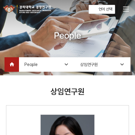
언어 선택
People
home
People
상임연구원
상임연구원