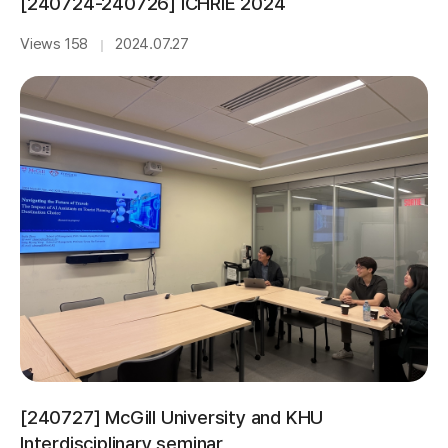
[240724-240726] ICHRIE 2024
Views 158
2024.07.27
｜
[240727] McGill University and KHU
Interdisciplinary seminar