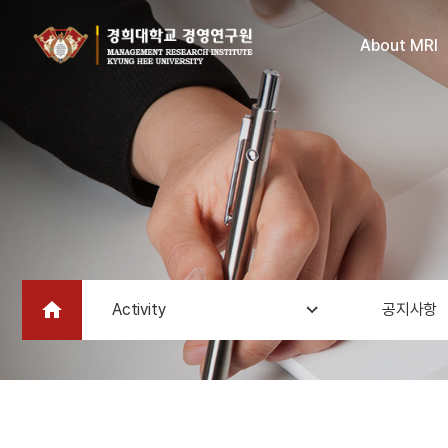
About MRI
home
Activity
공지사항